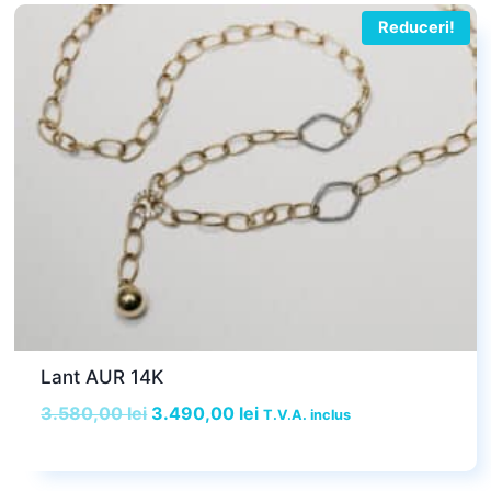
3.860,00 lei.
Reduceri!
Lant AUR 14K
Prețul
Prețul
3.580,00
lei
3.490,00
lei
T.V.A. inclus
inițial
curent
a
este: