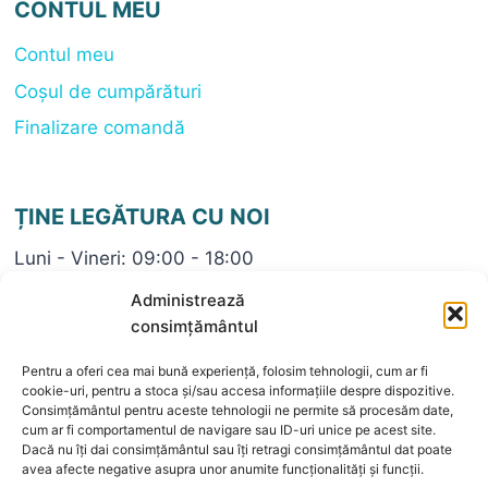
CONTUL MEU
Contul meu
Coșul de cumpărături
Finalizare comandă
ȚINE LEGĂTURA CU NOI
Luni - Vineri: 09:00 - 18:00
+40 722696782
Administrează
contact@bijuteriaeli.ro
consimțământul
Pentru a oferi cea mai bună experiență, folosim tehnologii, cum ar fi
cookie-uri, pentru a stoca și/sau accesa informațiile despre dispozitive.
Consimțământul pentru aceste tehnologii ne permite să procesăm date,
cum ar fi comportamentul de navigare sau ID-uri unice pe acest site.
Dacă nu îți dai consimțământul sau îți retragi consimțământul dat poate
© 2026 Bijuteria ELI
avea afecte negative asupra unor anumite funcționalități și funcții.