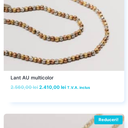
Lant AU multicolor
Prețul
Prețul
2.560,00
lei
2.410,00
lei
T.V.A. inclus
inițial
curent
a
este:
fost:
2.410,00 lei.
2.560,00 lei.
Reduceri!