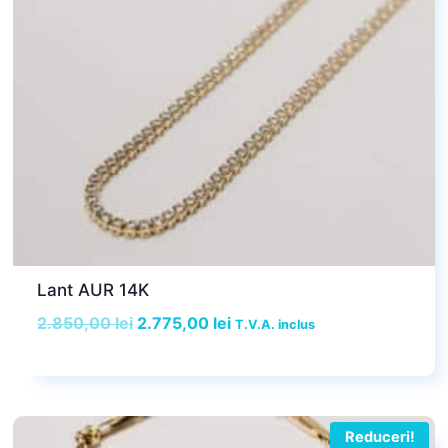
Lant AUR 14K
Prețul
Prețul
2.850,00
lei
2.775,00
lei
T.V.A. inclus
inițial
curent
a
este:
fost:
2.775,00 lei.
2.850,00 lei.
Reduceri!