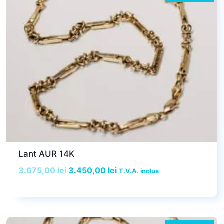
Lant AUR 14K
Prețul
Prețul
3.675,00
lei
3.450,00
lei
T.V.A. inclus
inițial
curent
a
este:
fost:
3.450,00 lei.
3.675,00 lei.