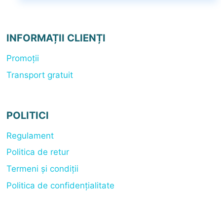
fost:
1.360,00 lei.
1.450,00 lei.
INFORMAȚII CLIENȚI
Promoții
Transport gratuit
POLITICI
Regulament
Politica de retur
Termeni și condiții
Politica de confidențialitate