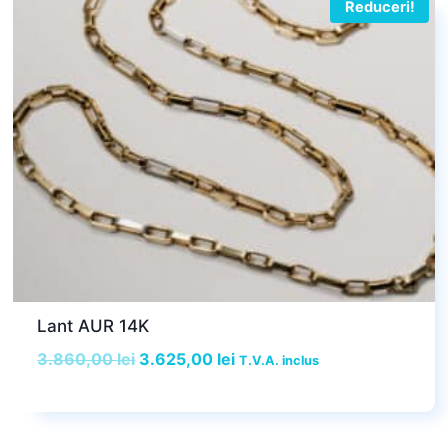
Reduceri!
Lant AUR 14K
Prețul
Prețul
3.860,00
lei
3.625,00
lei
T.V.A. inclus
inițial
curent
a
este:
fost:
3.625,00 lei.