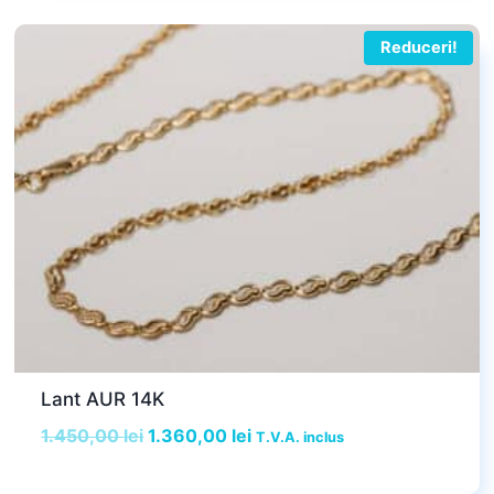
fost:
3.490,00 lei.
3.580,00 lei.
Reduceri!
Lant AUR 14K
Prețul
Prețul
1.450,00
lei
1.360,00
lei
T.V.A. inclus
inițial
curent
a
este: