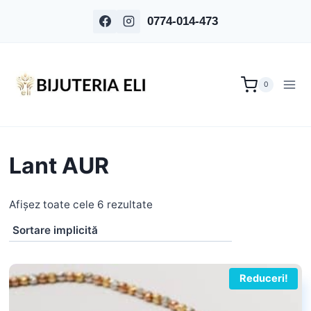
Skip
0774-014-473
to
content
0
Lant AUR
Afișez toate cele 6 rezultate
Reduceri!