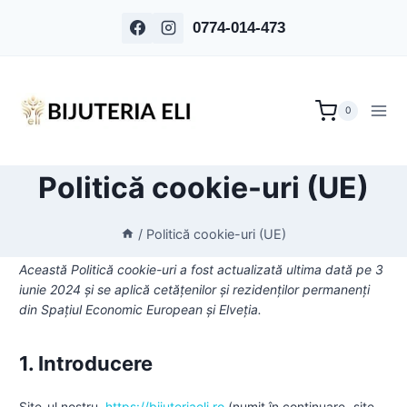
Skip
0774-014-473
to
content
0
Politică cookie-uri (UE)
/
Politică cookie-uri (UE)
Această Politică cookie-uri a fost actualizată ultima dată pe 3
iunie 2024 și se aplică cetățenilor și rezidenților permanenți
din Spațiul Economic European și Elveția.
1. Introducere
Site-ul nostru,
https://bijuteriaeli.ro
(numit în continuare „site-