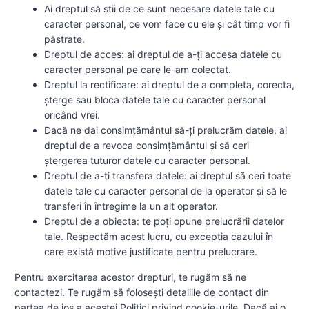
Ai dreptul să știi de ce sunt necesare datele tale cu
caracter personal, ce vom face cu ele și cât timp vor fi
păstrate.
Dreptul de acces: ai dreptul de a-ți accesa datele cu
caracter personal pe care le-am colectat.
Dreptul la rectificare: ai dreptul de a completa, corecta,
șterge sau bloca datele tale cu caracter personal
oricând vrei.
Dacă ne dai consimțământul să-ți prelucrăm datele, ai
dreptul de a revoca consimțământul și să ceri
ștergerea tuturor datele cu caracter personal.
Dreptul de a-ți transfera datele: ai dreptul să ceri toate
datele tale cu caracter personal de la operator și să le
transferi în întregime la un alt operator.
Dreptul de a obiecta: te poți opune prelucrării datelor
tale. Respectăm acest lucru, cu excepția cazului în
care există motive justificate pentru prelucrare.
Pentru exercitarea acestor drepturi, te rugăm să ne
contactezi. Te rugăm să folosești detaliile de contact din
partea de jos a acestei Politici privind cookie-urile. Dacă ai o