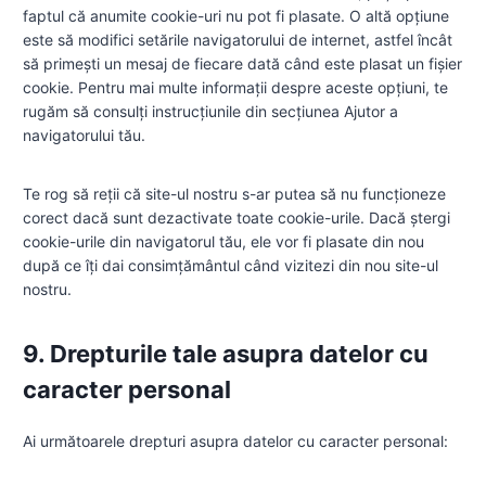
c
n
i
faptul că anumite cookie-uri nu pot fi plasate. O altă opțiune
s
g
este să modifici setările navigatorului de internet, astfel încât
să primești un mesaj de fiecare dată când este plasat un fișier
cookie. Pentru mai multe informații despre aceste opțiuni, te
rugăm să consulți instrucțiunile din secțiunea Ajutor a
navigatorului tău.
Te rog să reții că site-ul nostru s-ar putea să nu funcționeze
corect dacă sunt dezactivate toate cookie-urile. Dacă ștergi
cookie-urile din navigatorul tău, ele vor fi plasate din nou
după ce îți dai consimțământul când vizitezi din nou site-ul
nostru.
9. Drepturile tale asupra datelor cu
caracter personal
Ai următoarele drepturi asupra datelor cu caracter personal: