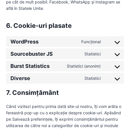
pe cât de mult posibil. Facebook, WhatsApp și Instagram se
află în Statele Unite.
6. Cookie-uri plasate
WordPress
Funcțional
C
o
Sourcebuster JS
Statistici
C
n
o
s
Burst Statistics
Statistici (anonim)
C
n
e
o
s
n
Diverse
Statistici
C
n
e
t
o
s
n
t
7. Consimțământ
n
e
t
o
s
n
t
s
Când vizitezi pentru prima dată site-ul nostru, îți vom arăta o
e
t
o
e
fereastră pop-up cu o explicație despre cookie-uri. Apăsând
n
t
s
r
pe Salvează preferințele, îți exprimi consimțământul pentru
t
o
e
v
utilizarea de către noi a categoriilor de cookie-uri și module
t
s
r
i