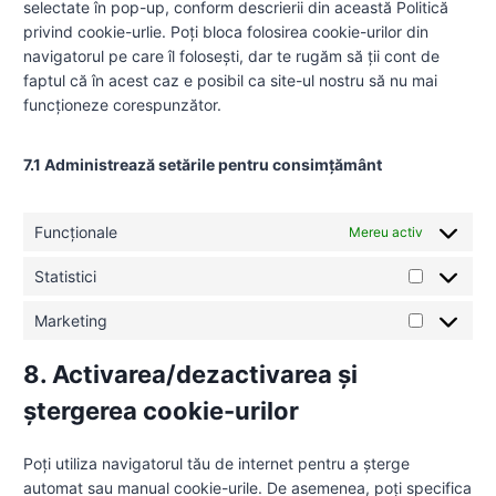
selectate în pop-up, conform descrierii din această Politică
o
e
v
c
privind cookie-urlie. Poți bloca folosirea cookie-urilor din
s
r
i
e
navigatorul pe care îl folosești, dar te rugăm să ții cont de
e
v
c
w
faptul că în acest caz e posibil ca site-ul nostru să nu mai
r
i
e
o
funcționeze corespunzător.
v
c
s
r
i
e
o
d
c
b
u
p
7.1 Administrează setările pentru consimțământ
e
u
r
r
d
r
c
e
i
s
Funcționale
e
Mereu activ
s
v
t
b
s
Statistici
e
-
u
S
r
s
s
t
Marketing
s
t
t
M
a
e
a
e
a
t
8. Activarea/dezactivarea și
t
r
r
i
i
-
k
ștergerea cookie-urilor
s
s
j
e
t
t
s
t
i
Poți utiliza navigatorul tău de internet pentru a șterge
i
i
c
automat sau manual cookie-urile. De asemenea, poți specifica