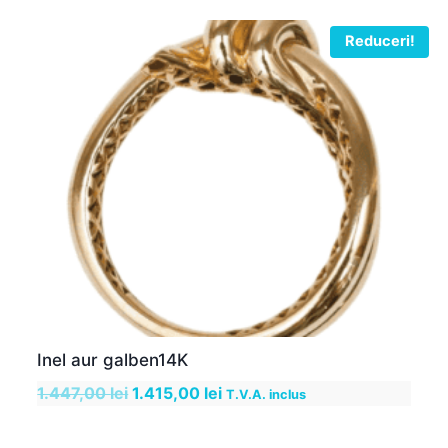
fost:
925,00 lei.
950,00 lei.
Reduceri!
Inel aur galben14K
Prețul
Prețul
1.447,00
lei
1.415,00
lei
T.V.A. inclus
inițial
curent
a
este: