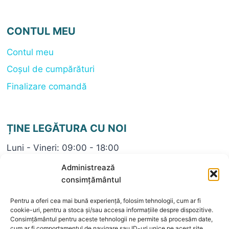
CONTUL MEU
Contul meu
Coșul de cumpărături
Finalizare comandă
ȚINE LEGĂTURA CU NOI
Luni - Vineri: 09:00 - 18:00
+40 722696782
Administrează
contact@bijuteriaeli.ro
consimțământul
Pentru a oferi cea mai bună experiență, folosim tehnologii, cum ar fi
cookie-uri, pentru a stoca și/sau accesa informațiile despre dispozitive.
Consimțământul pentru aceste tehnologii ne permite să procesăm date,
cum ar fi comportamentul de navigare sau ID-uri unice pe acest site.