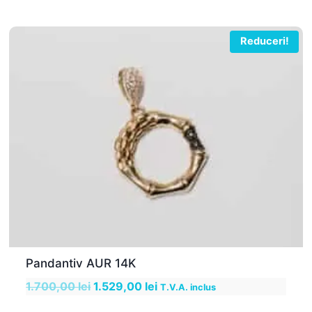
fost:
1.415,00 lei.
1.447,00 lei.
Reduceri!
Pandantiv AUR 14K
Prețul
Prețul
1.700,00
lei
1.529,00
lei
T.V.A. inclus
inițial
curent