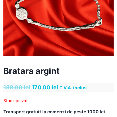
Bratara argint
Prețul
Prețul
188,00
lei
170,00
lei
T.V.A. inclus
inițial
curent
Stoc epuizat
a
este:
Transport gratuit la comenzi de peste 1000 lei
fost:
170,00 lei.