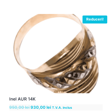
a
este:
fost:
1.529,00 lei.
1.700,00 lei.
Reduceri!
Inel AUR 14K
Prețul
Prețul
950,00
lei
930,00
lei
T.V.A. inclus