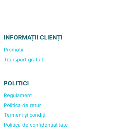
inițial
curent
a
este:
fost:
930,00 lei.
950,00 lei.
INFORMAȚII CLIENȚI
Promoții
Transport gratuit
POLITICI
Regulament
Politica de retur
Termeni și condiții
Politica de confidențialitate