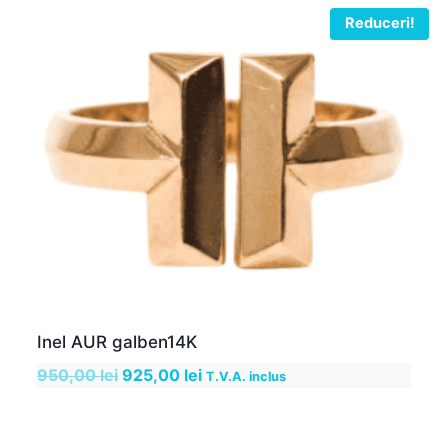
Reduceri!
Inel AUR galben14K
Prețul
Prețul
950,00
lei
925,00
lei
T.V.A. inclus
inițial
curent
a
este: