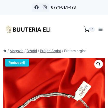
Skip
0774-014-473
to
content
0
/
Magazin
/
Brățări
/
Brățări Argint
/
Bratara argint
Reduceri!