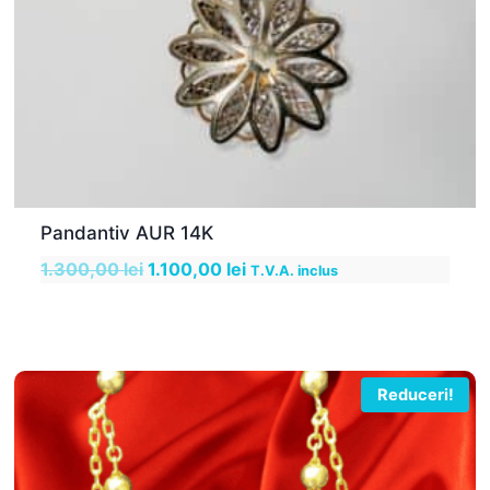
Pandantiv AUR 14K
Prețul
Prețul
1.300,00
lei
1.100,00
lei
T.V.A. inclus
inițial
curent
a
este:
fost:
1.100,00 lei.
1.300,00 lei.
Reduceri!