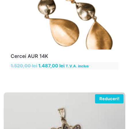
Cercei AUR 14K
Prețul
Prețul
1.520,00
lei
1.487,00
lei
T.V.A. inclus
inițial
curent
a
este:
fost:
1.487,00 lei.
1.520,00 lei.
Reduceri!