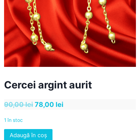
Cercei argint aurit
Prețul
Prețul
90,00
lei
78,00
lei
inițial
curent
1 în stoc
a
este:
Cantitate
Adaugă în coș
fost:
78,00 lei.