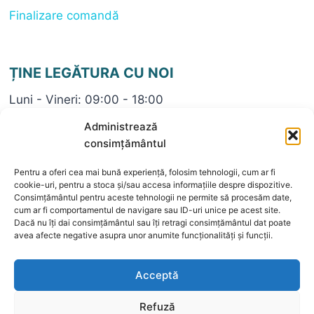
Finalizare comandă
ȚINE LEGĂTURA CU NOI
Luni - Vineri: 09:00 - 18:00
+40 722696782
Administrează
contact@bijuteriaeli.ro
consimțământul
Pentru a oferi cea mai bună experiență, folosim tehnologii, cum ar fi
cookie-uri, pentru a stoca și/sau accesa informațiile despre dispozitive.
Consimțământul pentru aceste tehnologii ne permite să procesăm date,
cum ar fi comportamentul de navigare sau ID-uri unice pe acest site.
Dacă nu îți dai consimțământul sau îți retragi consimțământul dat poate
© 2026 Bijuteria ELI
avea afecte negative asupra unor anumite funcționalități și funcții.
Acceptă
Refuză