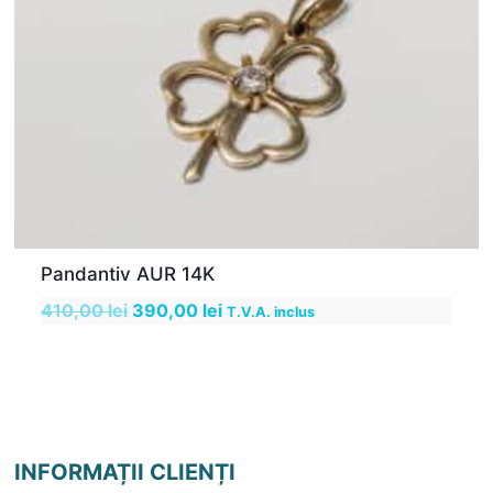
Pandantiv AUR 14K
Prețul
Prețul
410,00
lei
390,00
lei
T.V.A. inclus
inițial
curent
a
este:
fost:
390,00 lei.
410,00 lei.
INFORMAȚII CLIENȚI