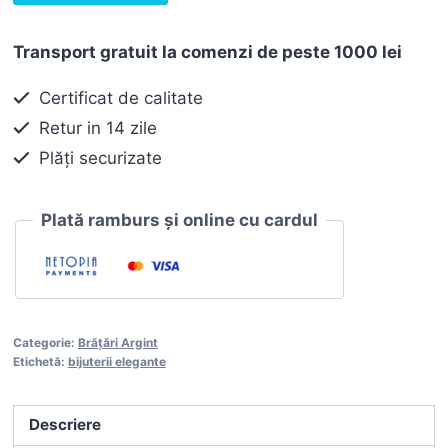
Cercei
90,00 lei.
argint
Transport gratuit la comenzi de peste 1000 lei
aurit
Certificat de calitate
Retur in 14 zile
Plăți securizate
Plată ramburs și online cu cardul
Categorie:
Brățări Argint
Etichetă:
bijuterii elegante
Descriere