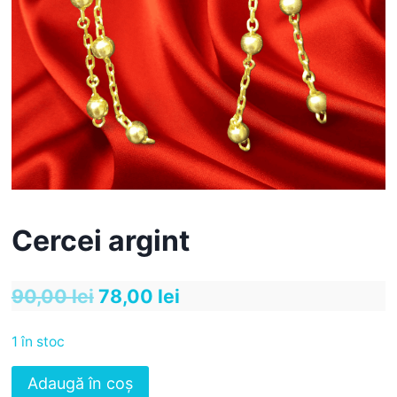
Cercei argint
Prețul
Prețul
90,00
lei
78,00
lei
inițial
curent
1 în stoc
a
este:
Cantitate
Adaugă în coș
fost:
78,00 lei.