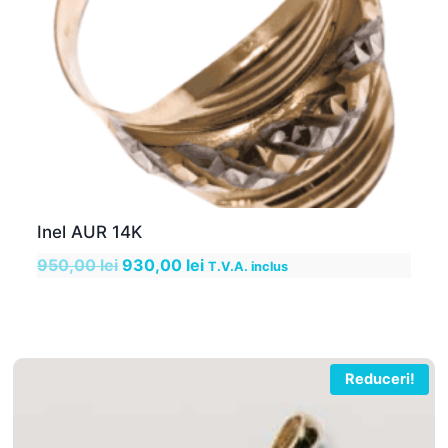
Inel AUR 14K
Prețul
Prețul
950,00
lei
930,00
lei
T.V.A. inclus
inițial
curent
a
este:
fost:
930,00 lei.
950,00 lei.
Reduceri!