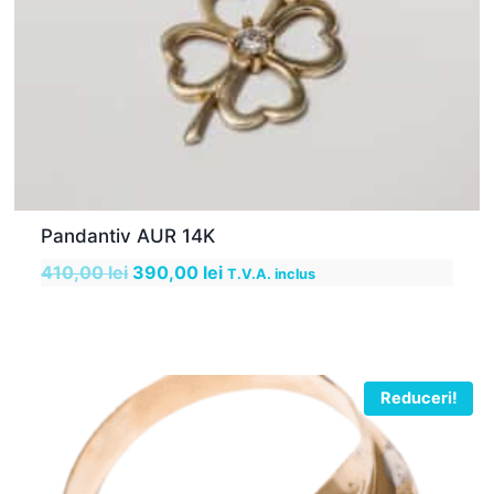
Pandantiv AUR 14K
Prețul
Prețul
410,00
lei
390,00
lei
T.V.A. inclus
inițial
curent
a
este:
fost:
390,00 lei.
410,00 lei.
Reduceri!