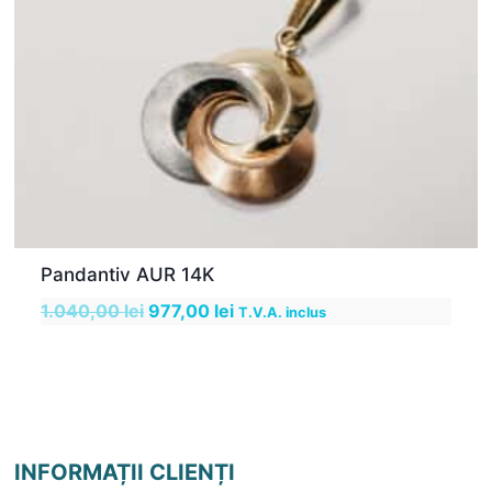
Pandantiv AUR 14K
Prețul
Prețul
1.040,00
lei
977,00
lei
T.V.A. inclus
inițial
curent
a
este:
fost:
977,00 lei.
1.040,00 lei.
INFORMAȚII CLIENȚI