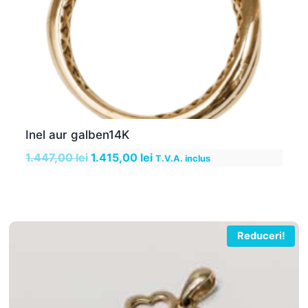
Inel aur galben14K
Prețul
Prețul
1.447,00
lei
1.415,00
lei
T.V.A. inclus
inițial
curent
a
este:
fost:
1.415,00 lei.
1.447,00 lei.
Reduceri!