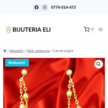
Skip
0774-014-473
to
content
0
/
Magazin
/
Fără categorie
/
Cercei argint
Reduceri!