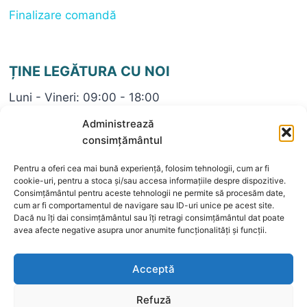
Finalizare comandă
ȚINE LEGĂTURA CU NOI
Luni - Vineri: 09:00 - 18:00
+40 722696782
Administrează
contact@bijuteriaeli.ro
consimțământul
Pentru a oferi cea mai bună experiență, folosim tehnologii, cum ar fi
cookie-uri, pentru a stoca și/sau accesa informațiile despre dispozitive.
Consimțământul pentru aceste tehnologii ne permite să procesăm date,
cum ar fi comportamentul de navigare sau ID-uri unice pe acest site.
Dacă nu îți dai consimțământul sau îți retragi consimțământul dat poate
© 2026 Bijuteria ELI
avea afecte negative asupra unor anumite funcționalități și funcții.
Acceptă
Refuză