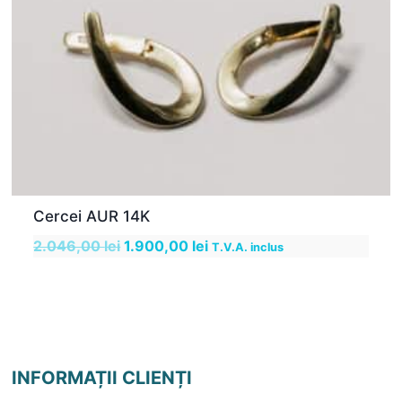
Cercei AUR 14K
Prețul
Prețul
2.046,00
lei
1.900,00
lei
T.V.A. inclus
inițial
curent
a
este:
fost:
1.900,00 lei.
2.046,00 lei.
INFORMAȚII CLIENȚI