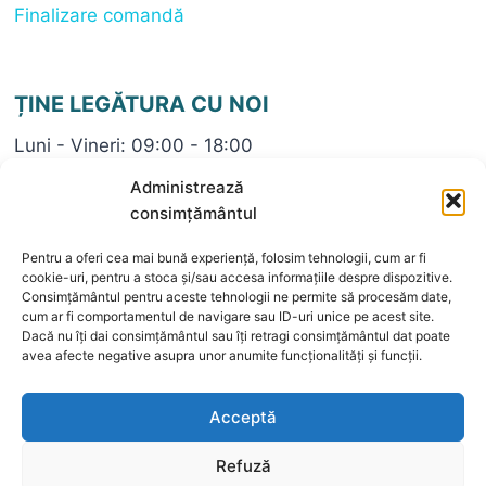
Finalizare comandă
ȚINE LEGĂTURA CU NOI
Luni - Vineri: 09:00 - 18:00
+40 722696782
Administrează
contact@bijuteriaeli.ro
consimțământul
Pentru a oferi cea mai bună experiență, folosim tehnologii, cum ar fi
cookie-uri, pentru a stoca și/sau accesa informațiile despre dispozitive.
Consimțământul pentru aceste tehnologii ne permite să procesăm date,
cum ar fi comportamentul de navigare sau ID-uri unice pe acest site.
Dacă nu îți dai consimțământul sau îți retragi consimțământul dat poate
© 2026 Bijuteria ELI
avea afecte negative asupra unor anumite funcționalități și funcții.
Acceptă
Refuză
Plăți online securizate