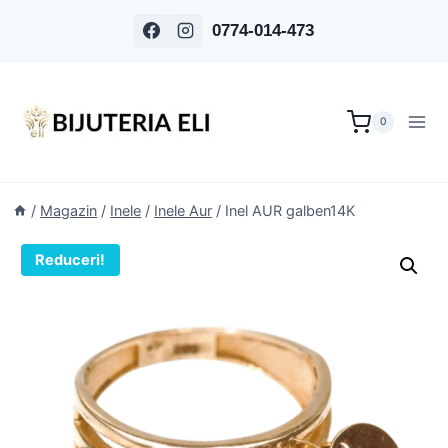
Skip
0774-014-473
to
content
0
/
Magazin
/
Inele
/
Inele Aur
/
Inel AUR galben14K
Reduceri!