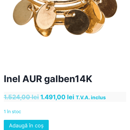
Inel AUR galben14K
Prețul
Prețul
1.524,00
lei
1.491,00
lei
T.V.A. inclus
inițial
curent
1 în stoc
a
este:
Cantitate
Adaugă în coș
fost:
1.491,00 lei.