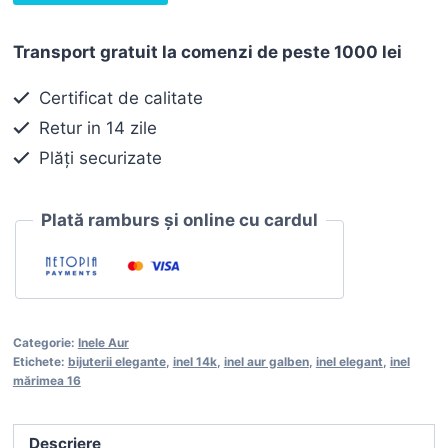
Inel
1.524,00 lei.
AUR
Transport gratuit la comenzi de peste 1000 lei
galben14K
Certificat de calitate
Retur in 14 zile
Plăți securizate
Plată ramburs și online cu cardul
Categorie:
Inele Aur
Etichete:
bijuterii elegante
,
inel 14k
,
inel aur galben
,
inel elegant
,
inel
mărimea 16
Descriere