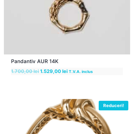
Pandantiv AUR 14K
Prețul
Prețul
1.700,00
lei
1.529,00
lei
T.V.A. inclus
inițial
curent
a
este:
fost:
1.529,00 lei.
1.700,00 lei.
Reduceri!