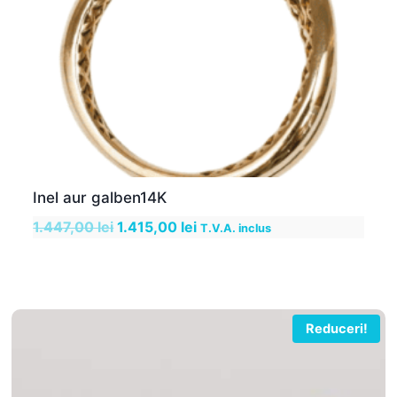
Inel aur galben14K
Prețul
Prețul
1.447,00
lei
1.415,00
lei
T.V.A. inclus
inițial
curent
a
este:
fost:
1.415,00 lei.
1.447,00 lei.
Reduceri!