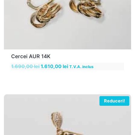
Cercei AUR 14K
Prețul
Prețul
1.690,00
lei
1.610,00
lei
T.V.A. inclus
inițial
curent
a
este:
fost:
1.610,00 lei.
1.690,00 lei.
Reduceri!